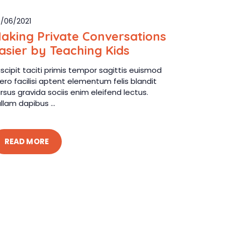
/06/2021
aking Private Conversations
asier by Teaching Kids
scipit taciti primis tempor sagittis euismod
bero facilisi aptent elementum felis blandit
rsus gravida sociis enim eleifend lectus.
llam dapibus ...
READ MORE