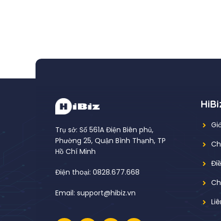
HiBi
Giớ
Trụ sở: Số 561A Điện Biên phủ,
Phường 25, Quận Bình Thạnh, TP
Ch
Hồ Chí Minh
Đi
Điện thoại: 0828.677.668
Ch
Email: support@hibiz.vn
Li