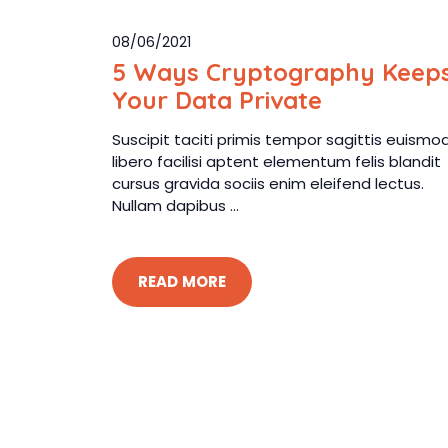
08/06/2021
5 Ways Cryptography Keep
Your Data Private
Suscipit taciti primis tempor sagittis euismo
libero facilisi aptent elementum felis blandit
cursus gravida sociis enim eleifend lectus.
Nullam dapibus ...
READ MORE