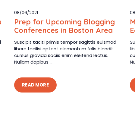
08/06/2021
08
s
Prep for Upcoming Blogging
M
Conferences in Boston Area
E
d
Suscipit taciti primis tempor sagittis euismod
Su
libero facilisi aptent elementum felis blandit
li
cursus gravida sociis enim eleifend lectus.
cu
Nullam dapibus ...
Nu
READ MORE