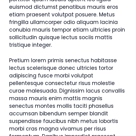
euismod dictumst penatibus mauris eros
etiam praesent volutpat posuere. Metus
fringilla ullamcorper odio aliquam lacinia
conubia mauris tempor etiam ultricies proin
sollicitudin quisque lectus sociis mattis
tristique integer.
Pretium lorem primis senectus habitasse
lectus scelerisque donec ultricies tortor
adipiscing fusce morbi volutpat
pellentesque consectetur risus molestie
curae malesuada. Dignissim lacus convallis
massa mauris enim mattis magnis
senectus montes mollis taciti phasellus
accumsan bibendum semper blandit
suspendisse faucibus nibh metus lobortis
morbi cras magna vivamus per risus