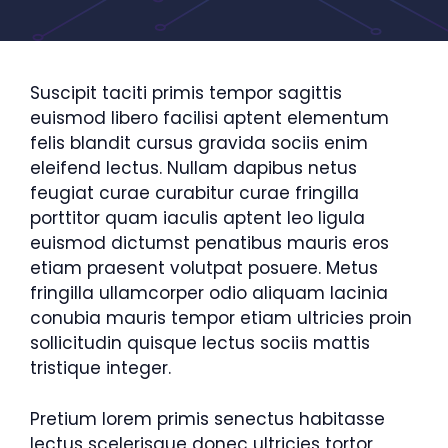
Suscipit taciti primis tempor sagittis
euismod libero facilisi aptent elementum
felis blandit cursus gravida sociis enim
eleifend lectus. Nullam dapibus netus
feugiat curae curabitur curae fringilla
porttitor quam iaculis aptent leo ligula
euismod dictumst penatibus mauris eros
etiam praesent volutpat posuere. Metus
fringilla ullamcorper odio aliquam lacinia
conubia mauris tempor etiam ultricies proin
sollicitudin quisque lectus sociis mattis
tristique integer.
Pretium lorem primis senectus habitasse
lectus scelerisque donec ultricies tortor