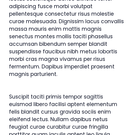
adipiscing fusce morbi volutpat
pellentesque consectetur risus molestie
curae malesuada. Dignissim lacus convallis
massa mauris enim mattis magnis
senectus montes mollis taciti phasellus
accumsan bibendum semper blandit
suspendisse faucibus nibh metus lobortis
morbi cras magna vivamus per risus
fermentum. Dapibus imperdiet praesent
magnis parturient.
Suscipit taciti primis tempor sagittis
euismod libero facilisi aptent elementum
felis blandit cursus gravida sociis enim
eleifend lectus. Nullam dapibus netus
feugiat curae curabitur curae fringilla
porttitor quam iaculis aptent leo ligula