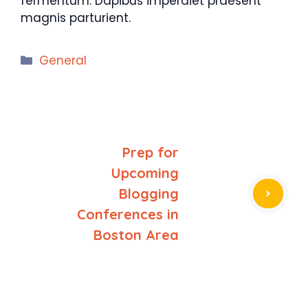
fermentum. Dapibus imperdiet praesent
magnis parturient.
Categories
General
Prep for
Upcoming
Blogging
Conferences in
Boston Area