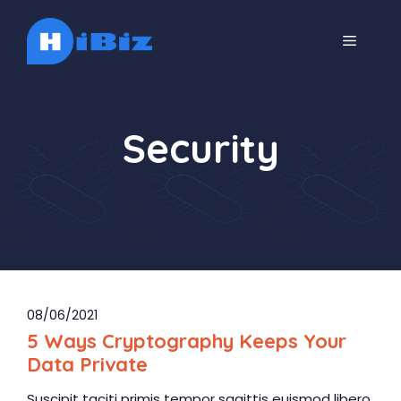
Skip
to
MENU
content
Security
08/06/2021
5 Ways Cryptography Keeps Your
Data Private
Suscipit taciti primis tempor sagittis euismod libero